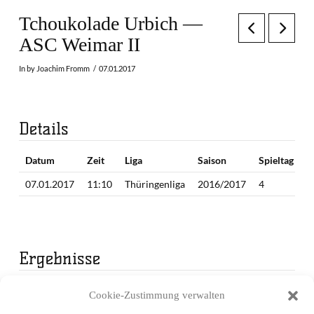
Tchoukolade Urbich —
ASC Weimar II
In by Joachim Fromm
07.01.2017
Details
Datum
Zeit
Liga
Saison
Spieltag
07.01.2017
11:10
Thüringenliga
2016/2017
4
Ergebnisse
Mannschaft
1. Periode
2. Periode
Endergebnis
Cookie-Zustimmung verwalten
Tchoukolade