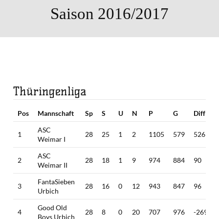
Saison 2016/2017
Thüringenliga
Pos
Mannschaft
Sp
S
U
N
P
G
Diff
ASC
1
28
25
1
2
1105
579
526
Weimar I
ASC
2
28
18
1
9
974
884
90
Weimar II
FantaSieben
3
28
16
0
12
943
847
96
Urbich
Good Old
4
28
8
0
20
707
976
-269
Boys Urbich