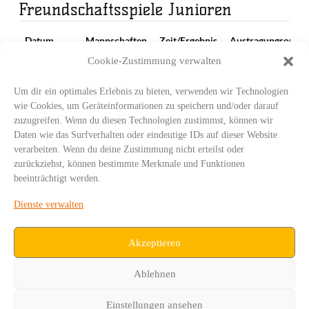
Freundschaftsspiele Junioren
Datum
Mannschaften
Zeit/Ergebnis
Austragungsort
Cookie-Zustimmung verwalten
Walter-
SG Urbich
27.08.2016
34 - 39
Gropius-Schule
ASC Weimar
Erfurt
Um dir ein optimales Erlebnis zu bieten, verwenden wir Technologien
wie Cookies, um Geräteinformationen zu speichern und/oder darauf
Asbach-
ASC Weimar
zuzugreifen. Wenn du diesen Technologien zustimmst, können wir
22.10.2016
50 - 34
Sporthalle
SG Urbich
Daten wie das Surfverhalten oder eindeutige IDs auf dieser Website
Weimar
verarbeiten. Wenn du deine Zustimmung nicht erteilst oder
Innenstadt-
zurückziehst, können bestimmte Merkmale und Funktionen
ASC Weimar
07.01.2017
51 - 30
Sporthalle
beeinträchtigt werden.
SG Urbich
Weimar
Dienste verwalten
SG Urbich
Riethsporthalle,
10.06.2017
34 - 48
ASC Weimar
Erfurt
Akzeptieren
Ablehnen
Einstellungen ansehen
IMPRESSUM
DATENSCHUTZ
COOKIE-RICHTLINIE