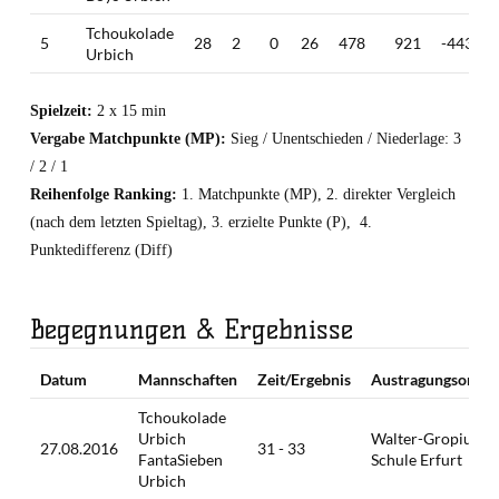
Tchoukolade
5
28
2
0
26
478
921
-443
Urbich
Spielzeit:
2 x 15 min
Vergabe Matchpunkte (MP):
Sieg / Unentschieden / Niederlage: 3
/ 2 / 1
Reihenfolge Ranking:
1. Matchpunkte (MP), 2. direkter Vergleich
(nach dem letzten Spieltag), 3. erzielte Punkte (P), 4.
Punktedifferenz (Diff)
Begegnungen & Ergebnisse
Datum
Mannschaften
Zeit/Ergebnis
Austragungsort
Tchoukolade
Urbich
Walter-Gropius-
27.08.2016
31 - 33
FantaSieben
Schule Erfurt
Urbich