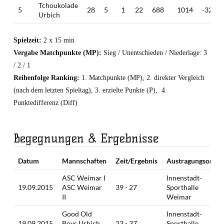
Tchoukolade
5
28
5
1
22
688
1014
-326
Urbich
Spielzeit:
2 x 15 min
Vergabe Matchpunkte (MP):
Sieg / Unentschieden / Niederlage: 3
/ 2 / 1
Reihenfolge Ranking:
1. Matchpunkte (MP), 2. direkter Vergleich
(nach dem letzten Spieltag), 3. erzielte Punkte (P), 4.
Punktedifferenz (Diff)
Begegnungen & Ergebnisse
Datum
Mannschaften
Zeit/Ergebnis
Austragungsort
ASC Weimar I
Innenstadt-
19.09.2015
ASC Weimar
39 - 27
Sporthalle
II
Weimar
Good Old
Innenstadt-
19.09.2015
Boys Urbich
23 - 37
Sporthalle