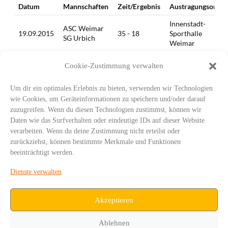
Datum
Mannschaften
Zeit/Ergebnis
Austragungsort
Innenstadt-
ASC Weimar
19.09.2015
35 - 18
Sporthalle
SG Urbich
Weimar
SG Urbich
Walter-Gropius-
21.11.2015
24 - 31
Cookie-Zustimmung verwalten
ASC Weimar
Schule Erfurt
Innenstadt-
Um dir ein optimales Erlebnis zu bieten, verwenden wir Technologien
ASC Weimar
10.01.2016
42 - 24
Sporthalle
wie Cookies, um Geräteinformationen zu speichern und/oder darauf
SG Urbich
Weimar
zuzugreifen. Wenn du diesen Technologien zustimmst, können wir
Daten wie das Surfverhalten oder eindeutige IDs auf dieser Website
SG Urbich
Walter-Gropius-
14.02.2016
17 - 31
verarbeiten. Wenn du deine Zustimmung nicht erteilst oder
ASC Weimar
Schule Erfurt
zurückziehst, können bestimmte Merkmale und Funktionen
SG Urbich
Walter-Gropius-
beeinträchtigt werden.
16.04.2016
32 - 41
ASC Weimar
Schule Erfurt
Dienste verwalten
SG Urbich
Sportgymnasium
11.06.2016
31 - 48
ASC Weimar
Erfurt
Akzeptieren
Ablehnen