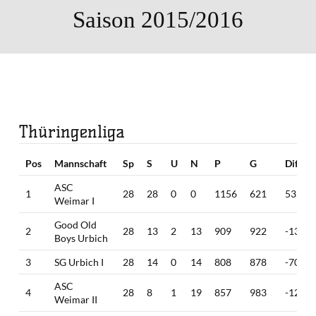
Saison 2015/2016
Thüringenliga
Pos
Mannschaft
Sp
S
U
N
P
G
Diff
ASC
1
28
28
0
0
1156
621
535
Weimar I
Good Old
2
28
13
2
13
909
922
-13
Boys Urbich
3
SG Urbich I
28
14
0
14
808
878
-70
ASC
4
28
8
1
19
857
983
-126
Weimar II