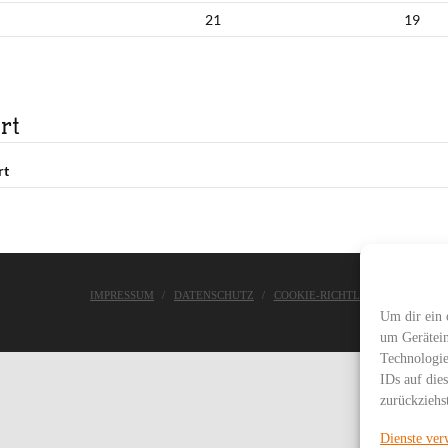
21
19
rt
rt
IMPRESSUM
DATENSCHUTZ
COOKIE-RICHTLINIE
ASC WE
Um dir ein 
um Gerätein
Technologie
IDs auf die
zurückziehs
Dienste ver