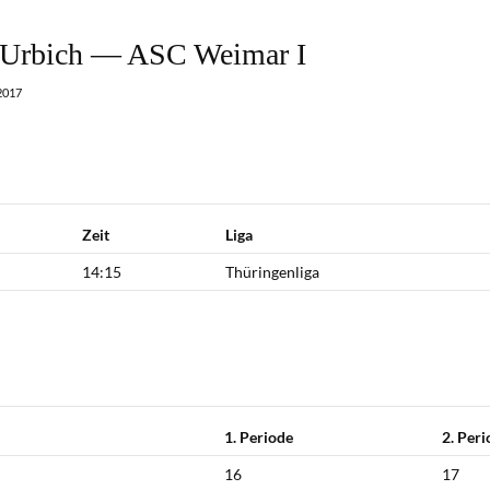
 Urbich — ASC Weimar I
2017
Zeit
Liga
14:15
Thüringenliga
1. Periode
2. Per
16
17