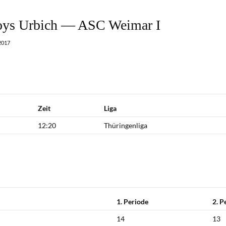
ys Urbich — ASC Weimar I
2017
Zeit
Liga
12:20
Thüringenliga
1. Periode
2. P
h
14
13