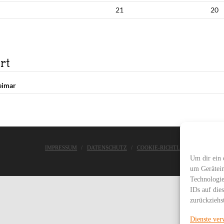
21
20
rt
eimar
IMPRESSUM
DATENSCHUTZ
COOKIE-RICHTLINIE
ASC WE
Um dir ein 
um Gerätein
Technologie
IDs auf die
zurückziehs
Dienste ver