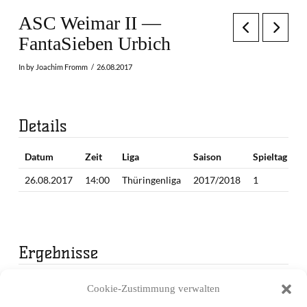
ASC Weimar II —
FantaSieben Urbich
In by Joachim Fromm
26.08.2017
Details
Datum
Zeit
Liga
Saison
Spieltag
26.08.2017
14:00
Thüringenliga
2017/2018
1
Ergebnisse
Mannschaft
1. Periode
2. Periode
Endergebnis
Cookie-Zustimmung verwalten
ASC Weimar II
18
18
36