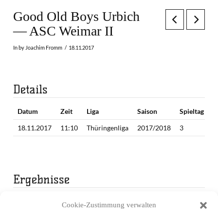
Good Old Boys Urbich
— ASC Weimar II
In by Joachim Fromm
18.11.2017
Details
Datum
Zeit
Liga
Saison
Spieltag
18.11.2017
11:10
Thüringenliga
2017/2018
3
Ergebnisse
Mannschaft
1. Periode
2. Periode
Endergebnis
Cookie-Zustimmung verwalten
Good Old Boys