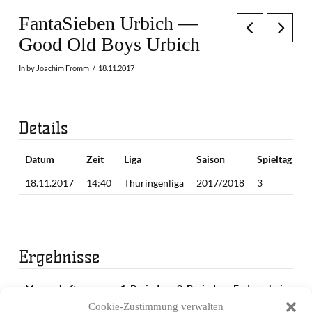
FantaSieben Urbich —
Good Old Boys Urbich
In by Joachim Fromm
18.11.2017
Details
Datum
Zeit
Liga
Saison
Spieltag
18.11.2017
14:40
Thüringenliga
2017/2018
3
Ergebnisse
Mannschaft
1. Periode
2. Periode
Endergebnis
Cookie-Zustimmung verwalten
FantaSieben