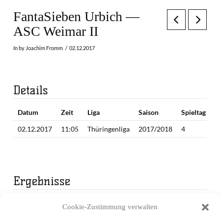
FantaSieben Urbich —
ASC Weimar II
In by Joachim Fromm
02.12.2017
Details
Datum
Zeit
Liga
Saison
Spieltag
02.12.2017
11:05
Thüringenliga
2017/2018
4
Ergebnisse
Mannschaft
1. Periode
2. Periode
Endergebnis
Cookie-Zustimmung verwalten
FantaSieben