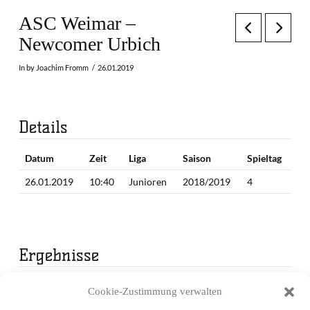
ASC Weimar –
Newcomer Urbich
In by Joachim Fromm
26.01.2019
Details
Datum
Zeit
Liga
Saison
Spieltag
26.01.2019
10:40
Junioren
2018/2019
4
Ergebnisse
Mannschaft
1. Periode
2. Periode
Endergebnis
Cookie-Zustimmung verwalten
ASC Weimar
21
20
41