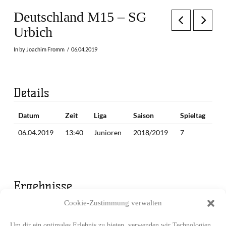
Deutschland M15 – SG
Urbich
In by Joachim Fromm
06.04.2019
Details
Datum
Zeit
Liga
Saison
Spieltag
06.04.2019
13:40
Junioren
2018/2019
7
Ergebnisse
Cookie-Zustimmung verwalten
Mannschaft
1. Periode
2. Periode
Endergebnis
Deutschland M15
12
14
26
Um dir ein optimales Erlebnis zu bieten, verwenden wir Technologien