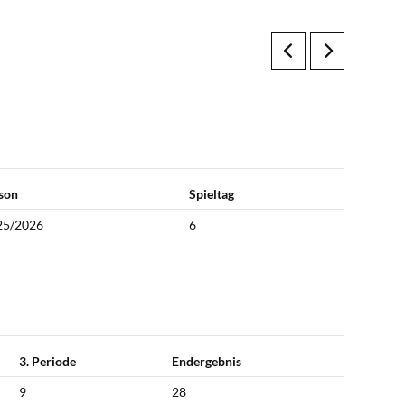
son
Spieltag
25/2026
6
3. Periode
Endergebnis
9
28