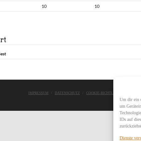
10
10
rt
est
IMPRESSUM
DATENSCHUTZ
COOKIE-RICHTLINIE
ASC WE
Um dir ein 
um Gerätein
Technologie
IDs auf die
zurückziehs
Dienste ver