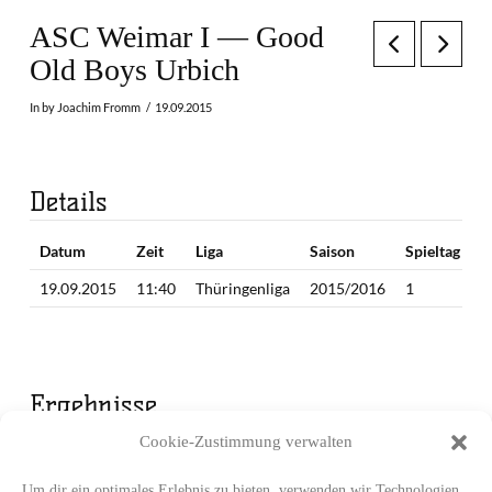
ASC Weimar I — Good
Old Boys Urbich
In by Joachim Fromm
19.09.2015
Details
Datum
Zeit
Liga
Saison
Spieltag
19.09.2015
11:40
Thüringenliga
2015/2016
1
Ergebnisse
Cookie-Zustimmung verwalten
Mannschaft
Endergebnis
ASC Weimar I
49
Um dir ein optimales Erlebnis zu bieten, verwenden wir Technologien