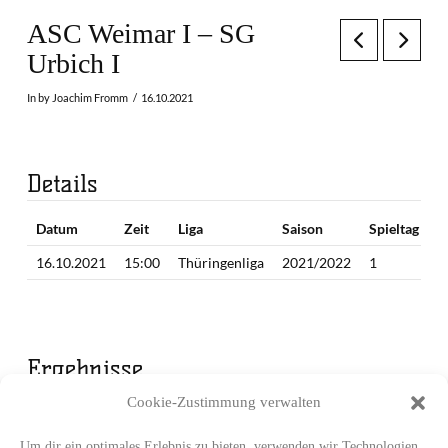
ASC Weimar I – SG
Urbich I
In by Joachim Fromm
16.10.2021
Details
Datum
Zeit
Liga
Saison
Spieltag
16.10.2021
15:00
Thüringenliga
2021/2022
1
Ergebnisse
Cookie-Zustimmung verwalten
Mannschaft
Endergebnis
ASC Weimar I
30
Um dir ein optimales Erlebnis zu bieten, verwenden wir Technologien