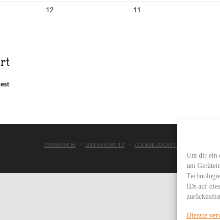
12
11
rt
est
IMPRESSUM
DATENSCHUTZ
COOKIE-RICHTLINIE
ASC WE
Um dir ein 
um Gerätein
Technologie
IDs auf die
zurückziehs
Dienste ver