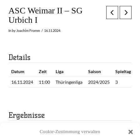
ASC Weimar II – SG
Urbich I
In by Joachim Fromm
16.11.2024
Details
Datum
Zeit
Liga
Saison
Spieltag
16.11.2024
11:00
Thüringenliga
2024/2025
3
Ergebnisse
Mannschaft
1. Periode
2. Periode
3. Periode
Endergebnis
Cookie-Zustimmung verwalten
ASC