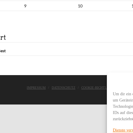
9
10
rt
est
IMPRESSUM
DATENSCHUTZ
COOKIE-RICHTLINIE
ASC WE
Um dir ein 
um Gerätein
Technologie
IDs auf die
zurückziehs
Dienste ver