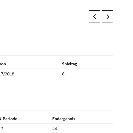
son
Spieltag
17/2018
8
3. Periode
Endergebnis
12
44