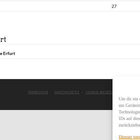
27
rt
e Erfurt
IMPRESSUM
DATENSCHUTZ
COOKIE-RICHTLINIE
ASC WE
Um dir ein 
um Gerätein
Technologie
IDs auf die
zurückziehs
Dienste ver