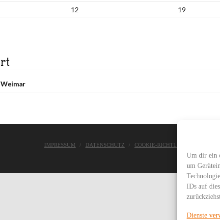
12
19
rt
e Weimar
IMPRESSUM
DATENSCHUTZ
COOKIE-RICHTLINIE
ASC WE
Um dir ein 
um Gerätein
Technologie
IDs auf die
zurückziehs
Dienste ver