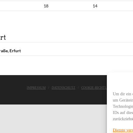
18
14
rt
raße, Erfurt
IMPRESSUM
DATENSCHUTZ
COOKIE-RICHTLINIE
ASC WE
Um dir ein 
um Gerätein
Technologie
IDs auf die
zurückziehs
Dienste ver