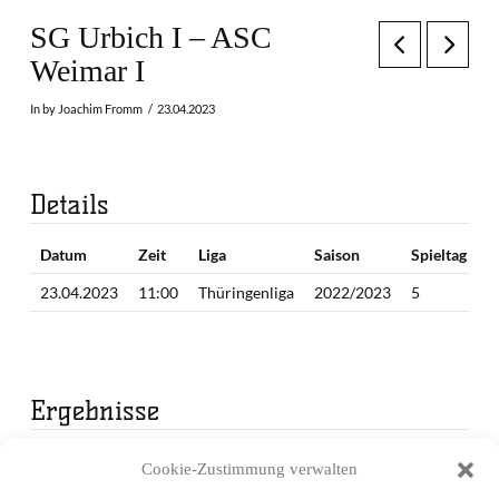
SG Urbich I – ASC
Weimar I
In by Joachim Fromm
23.04.2023
Details
Datum
Zeit
Liga
Saison
Spieltag
23.04.2023
11:00
Thüringenliga
2022/2023
5
Ergebnisse
Mannschaft
1. Periode
2. Periode
3. Periode
Endergebnis
Cookie-Zustimmung verwalten
SG Urbich I
15
12
14
41