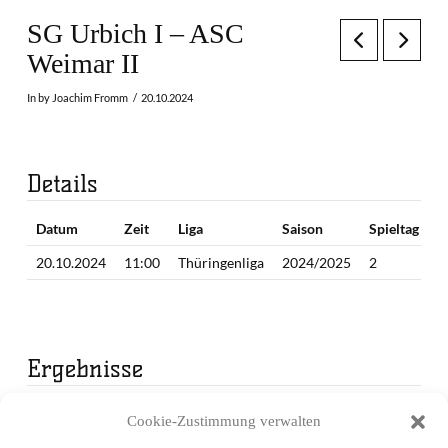
SG Urbich I – ASC
Weimar II
In by Joachim Fromm
20.10.2024
Details
Datum
Zeit
Liga
Saison
Spieltag
20.10.2024
11:00
Thüringenliga
2024/2025
2
Ergebnisse
Mannschaft
1. Periode
2. Periode
3. Periode
Endergebnis
Cookie-Zustimmung verwalten
SG Urbich I
18
15
22
55