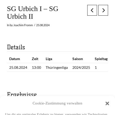
SG Urbich I – SG
Urbich II
In by Joachim Fromm
25.08.2024
Details
Datum
Zeit
Liga
Saison
Spieltag
25.08.2024
13:00
Thüringenliga
2024/2025
1
Ergebnisse
Cookie-Zustimmung verwalten
Mannschaft
1. Periode
2. Periode
3. Periode
Endergebnis
SG Urbich I
22
21
19
62
Um dir ein optimales Erlebnis zu bieten, verwenden wir Technologien